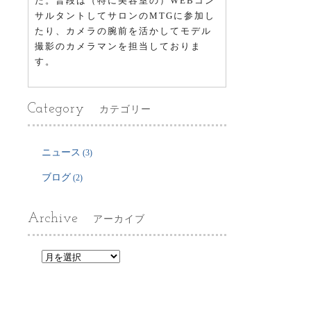
た。普段は（特に美容室の）WEBコン
サルタントしてサロンのMTGに参加し
たり、カメラの腕前を活かしてモデル
撮影のカメラマンを担当しておりま
す。
Category
カテゴリー
ニュース
(3)
ブログ
(2)
Archive
アーカイブ