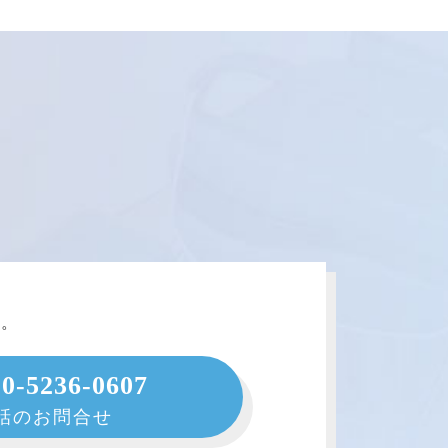
。
い。
50-5236-0607
話のお問合せ