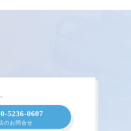
。
い。
50-5236-0607
話のお問合せ