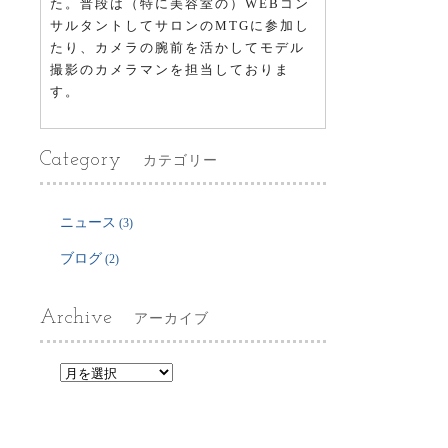
た。普段は（特に美容室の）WEBコン
サルタントしてサロンのMTGに参加し
たり、カメラの腕前を活かしてモデル
撮影のカメラマンを担当しておりま
す。
Category
カテゴリー
ニュース
(3)
ブログ
(2)
Archive
アーカイブ